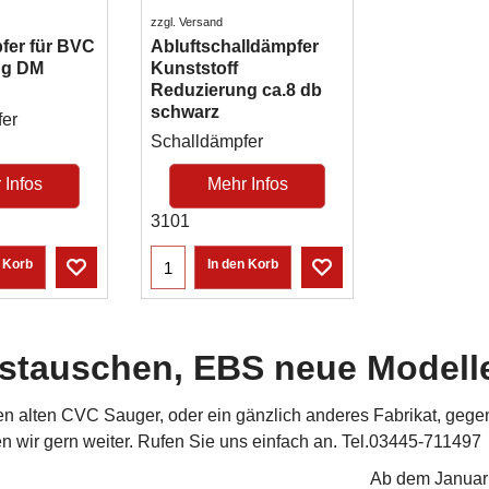
zzgl. Versand
fer für BVC
Abluftschalldämpfer
ung DM
Kunststoff
Reduzierung ca.8 db
schwarz
fer
Schalldämpfer
 Infos
Mehr Infos
3101
n Korb
In den Korb
stauschen, EBS neue Modell
en alten CVC Sauger, oder ein gänzlich anderes Fabrikat, ge
n wir gern weiter. Rufen Sie uns einfach an. Tel.03445-711497
Ab dem Januar 