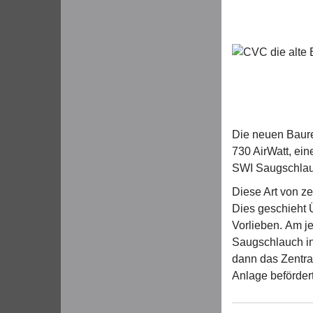
Die neuen Baurei
730 AirWatt, ein
SWI Saugschlau
Diese Art von z
Dies geschieht 
Vorlieben. Am j
Saugschlauch in
dann das Zentra
Anlage beförder