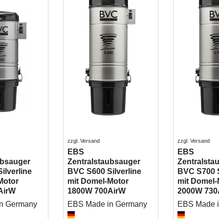
zzgl. Versand
zzgl. Versand
EBS
EBS
ubsauger
Zentralstaubsauger
Zentralsta
ilverline
BVC S600 Silverline
BVC S700 S
Motor
mit Domel-Motor
mit Domel-
AirW
1800W 700AirW
2000W 730
in Germany
EBS Made in Germany
EBS Made 