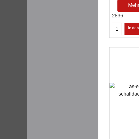
Mehr
2836
In de