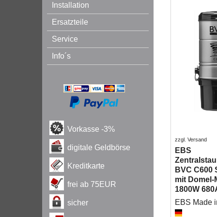
Installation
Ersatzteile
Service
Info´s
Vorkasse -3%
zzgl. Versand
digitale Geldbörse
EBS
Zentralsta
Kreditkarte
BVC C600 S
mit Domel-
frei ab 75EUR
1800W 680
EBS Made 
sicher