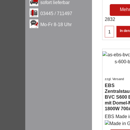
sofort lieferbar
Mehr
03445 / 711497
2832
Mo-Fr 8-18 Uhr
In de
zzgl. Versand
EBS
Zentralsta
BVC S600 B
mit Domel-
1800W 700
EBS Made 