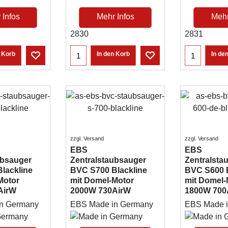
 Infos
Mehr Infos
Mehr
2830
2831
n Korb
In den Korb
In de
zzgl. Versand
zzgl. Versand
EBS
EBS
ubsauger
Zentralstaubsauger
Zentralsta
lackline
BVC S700 Blackline
BVC S600 B
Motor
mit Domel-Motor
mit Domel-
AirW
2000W 730AirW
1800W 700A
in Germany
EBS Made in Germany
EBS Made 