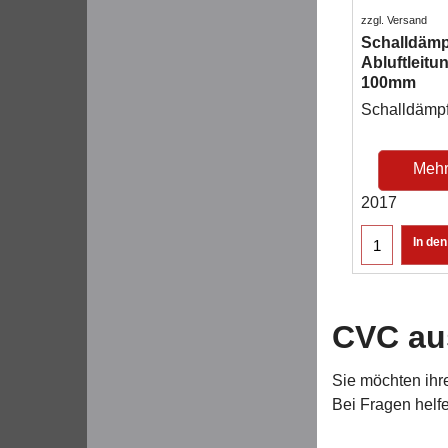
zzgl. Versand
Schalldämp
Abluftleit
100mm
Schalldämp
Mehr
2017
In de
CVC au
Sie möchten ihr
Bei Fragen helfe