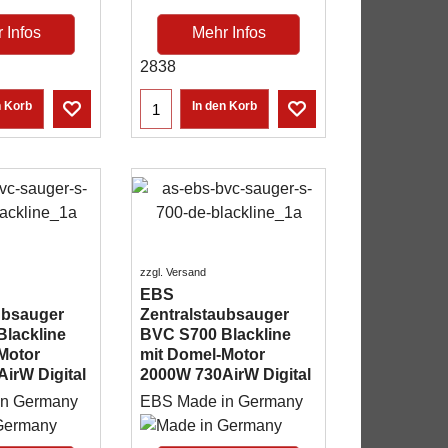
 Infos
Mehr Infos
2838
n Korb
In den Korb
zzgl. Versand
EBS
ubsauger
Zentralstaubsauger
lackline
BVC S700 Blackline
Motor
mit Domel-Motor
irW Digital
2000W 730AirW Digital
in Germany
EBS Made in Germany