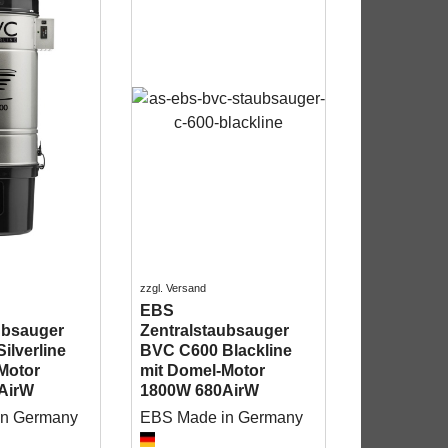
zzgl. Versand
EBS
ubsauger
Zentralstaubsauger
ilverline
BVC C600 Blackline
Motor
mit Domel-Motor
AirW
1800W 680AirW
in Germany
EBS Made in Germany