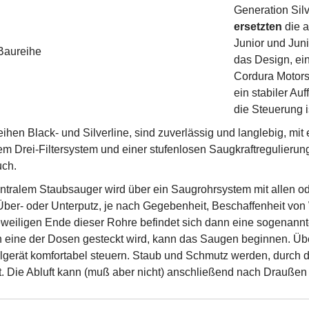
Generation Sil
ersetzten
die a
Junior und Jun
das Design, ei
Cordura Motorsc
ein stabiler Au
die Steuerung i
hen Black- und Silverline, sind zuverlässig und langlebig, mit
em Drei-Filtersystem und einer stufenlosen Saugkraftregulieru
ch.
entralem Staubsauger wird über ein Saugrohrsystem mit allen 
Über- oder Unterputz, je nach Gegebenheit, Beschaffenheit v
eweiligen Ende dieser Rohre befindet sich dann eine sogenann
 eine der Dosen gesteckt wird, kann das Saugen beginnen. Üb
lgerät komfortabel steuern. Staub und Schmutz werden, durch d
t. Die Abluft kann (muß aber nicht) anschließend nach Draußen 