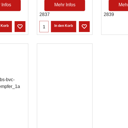
 Infos
Mehr Infos
Mehr
2837
2839
n Korb
In den Korb