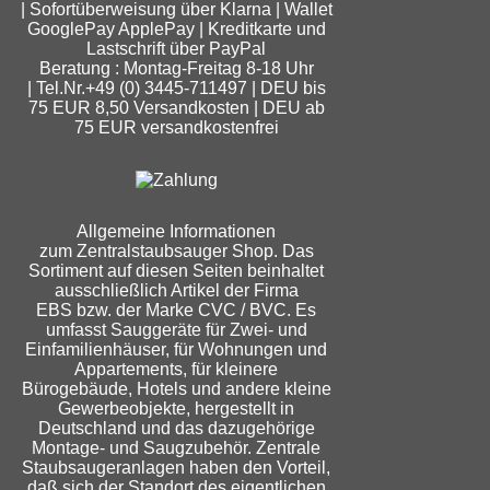
| Sofortüberweisung über Klarna | Wallet
GooglePay ApplePay | Kreditkarte und
Lastschrift über PayPal
Beratung : Montag-Freitag 8-18 Uhr
| Tel.Nr.+49 (0) 3445-711497 | DEU bis
75 EUR 8,50 Versandkosten | DEU ab
75 EUR versandkostenfrei
Allgemeine Informationen
zum Zentralstaubsauger Shop. Das
Sortiment auf diesen Seiten beinhaltet
ausschließlich Artikel der Firma
EBS bzw. der Marke CVC / BVC. Es
umfasst Sauggeräte für Zwei- und
Einfamilienhäuser, für Wohnungen und
Appartements, für kleinere
Bürogebäude, Hotels und andere kleine
Gewerbeobjekte, hergestellt in
Deutschland und das dazugehörige
Montage- und Saugzubehör. Zentrale
Staubsaugeranlagen haben den Vorteil,
daß sich der Standort des eigentlichen