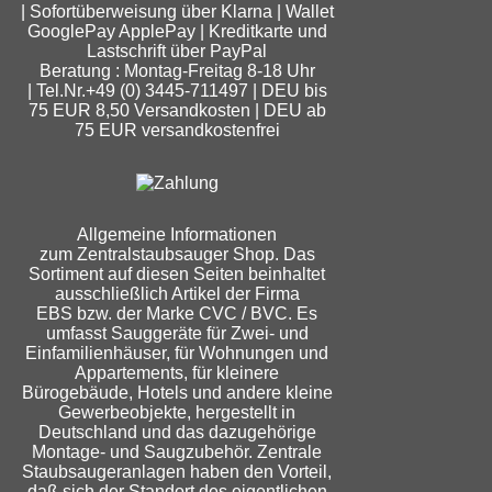
| Sofortüberweisung über Klarna | Wallet
GooglePay ApplePay | Kreditkarte und
Lastschrift über PayPal
Beratung : Montag-Freitag 8-18 Uhr
| Tel.Nr.+49 (0) 3445-711497 | DEU bis
75 EUR 8,50 Versandkosten | DEU ab
75 EUR versandkostenfrei
Allgemeine Informationen
zum Zentralstaubsauger Shop. Das
Sortiment auf diesen Seiten beinhaltet
ausschließlich Artikel der Firma
EBS bzw. der Marke CVC / BVC. Es
umfasst Sauggeräte für Zwei- und
Einfamilienhäuser, für Wohnungen und
Appartements, für kleinere
Bürogebäude, Hotels und andere kleine
Gewerbeobjekte, hergestellt in
Deutschland und das dazugehörige
Montage- und Saugzubehör. Zentrale
Staubsaugeranlagen haben den Vorteil,
daß sich der Standort des eigentlichen