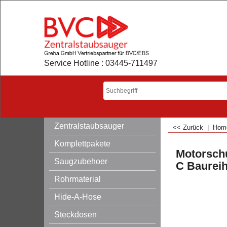
Service Hotline : 03445-711497
Zentralstaubsauger
<< Zurück
|
Ho
Komplettpakete
Motorschu
Saugzubehoer
C Baurei
Rohrmaterial
Hide-A-Hose
Steckdosen