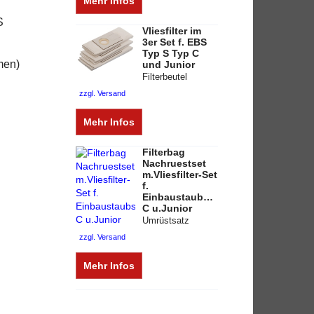
Mehr Infos
S
Vliesfilter im
3er Set f. EBS
Typ S Typ C
men)
und Junior
Filterbeutel
zzgl. Versand
Mehr Infos
Filterbag
Nachruestset
m.Vliesfilter-Set
f.
Einbaustaubsauger
C u.Junior
Umrüstsatz
zzgl. Versand
Mehr Infos