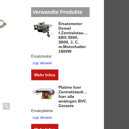
Verwandte Produkte
Ersatzmotor
Domel
f.Zentralstaubsauger
EBS S500,
S600, J, C,
m.Motorhalter
1800W
Ersatzmotor
zzgl. Versand
Mehr Infos
Platine fuer
Zentralstaubsauger
fuer alle
analogen BVC
Geraete
Ersatzplatine
zzgl. Versand