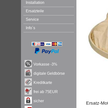
Installation
Ersatzteile
Service
Info´s
Vorkasse -3%
digitale Geldbörse
Kreditkarte
frei
ab 75EUR
sicher
Ersatz-Mot