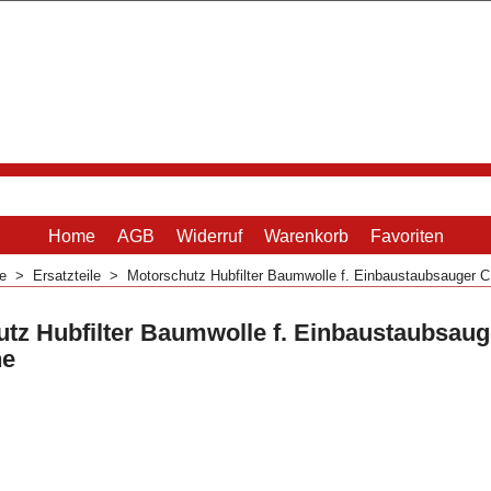
Home
AGB
Widerruf
Warenkorb
Favoriten
me
>
Ersatzteile
>
Motorschutz Hubfilter Baumwolle f. Einbaustaubsauger C
tz Hubfilter Baumwolle f. Einbaustaubsaug
he