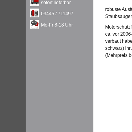
sofort lieferbar
robuste Ausf
03445 / 711497
Staubsauge
Mo-Fr 8-18 Uhr
Motorschutzf
ca. vor 2006
verbaut habe
schwarz) ihr
(Mehrpreis b