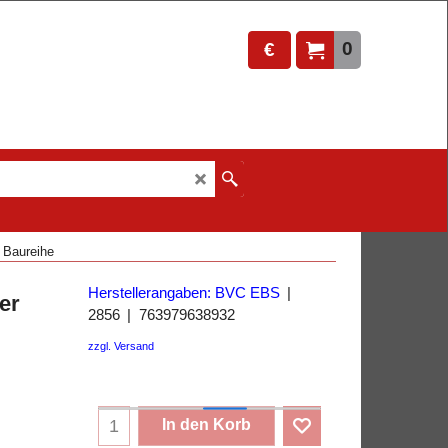
0
€
 Baureihe
Herstellerangaben: BVC EBS
er
2856
763979638932
zzgl. Versand
In den Korb